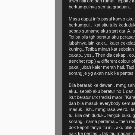
town hall org dah ramai.. lepak2 
berkumpulnya semua graduan..
Masa dapat info pasal konvo aku 
berkumpul.. kat situ tulis kedud
sebab surname aku start dari A, s
Tetiba bila tgh beratur aku per
jubahnya lain kaler... kaler cekela
kuning.. Tetiba minah kat sebelah
cakap.. yes.. Then dia cakap.. oo.
trenchet (topi) & different colour
pakai jubah kaler merah hati. Ta
sorang je yg akan naik ke pentas 
Bila berarak ke dewan.. mmg sah
aku.. sebab aku beratur no 1 dan
ikut beratur utk tradisi maori "K
dan bila masuk everybody semua b
masuk.. ish.. mmg rasa weird.. 
tu. Bila dah duduk.. tengok buku
sorang.. nama pertama... then ra
dok kepoh tanya itu ini.. aku pla
naik ke pentas... tak tau macam m