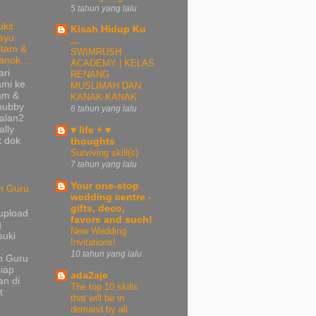
5 tahun yang lalu
ukit
Kisah Hidup Ku
ayu
...
itam &
SWIMRUSH
anok....
ACADEMY | KELAS
ari
RENANG
ami ke
MUSLIMAH DAN
tam &
KANAK-KANAK
 hubby
6 tahun yang lalu
jalan2
ally
♥ life + ♥
k dok
thoughts
Surviving skill(s)
7 tahun yang lalu
Your one-stop
n Guru
wedding centre -
gifts, deco,
upload
favors and such!
g
New Wedding
suki
Invitations!
10 tahun yang lalu
n Guru
iap
ada2aje
n di
The top 10 skills
t
that will be in
demand by all