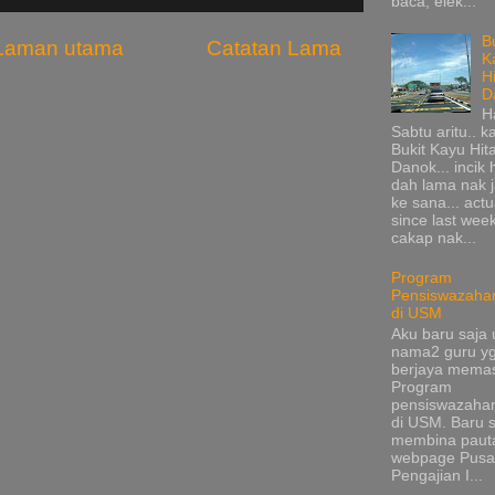
baca, elek...
B
Laman utama
Catatan Lama
K
H
D
H
Sabtu aritu.. k
Bukit Kayu Hi
Danok... incik
dah lama nak 
ke sana... actu
since last wee
cakap nak...
Program
Pensiswazaha
di USM
Aku baru saja 
nama2 guru y
berjaya mema
Program
pensiswazaha
di USM. Baru s
membina pauta
webpage Pusa
Pengajian I...