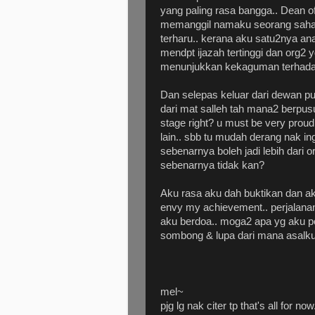
yang paling rasa bangga.. Dean o
memanggil namaku seorang sahaja
terharu.. kerana aku satu2nya ana
mendpt ijazah tertinggi dan org2 
menunjukkan kekaguman terhadap 
Dan selepas keluar dari dewan pu
dari mat salleh tah mana2 berpusu2
stage right? u must be very proud.
lain.. sbb tu mudah derang nak ingat
sebenarnya boleh jadi lebih dari or
sebenarnya tidak kan?
Aku rasa aku dah buktikan dan a
envy my achievement.. perjalanan
aku berdoa.. moga2 apa yg aku per
sombong & lupa dari mana asalku.
mel~
pjg lg nak citer tp that's all for now