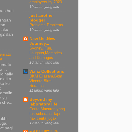
employers by 2020
10 tahun yang lalu
pas hati
just another
dengan
blogger
ran
Problems Problems
 aku.
10 tahun yang lalu
ng2 dan
New Us..New
a
Journey...
Sydney..Fun,
Laughter,Memories
emato
and Damages
a..
10 tahun yang lalu
emato
a.. ,
Wanz Collections
iginally
BKM Eliazara,Bkm
lati.a .
Vicenta,Bkm
ku ke
Serafina
k
11 tahun yang lalu
ersalin.
r yg
Beyond my
 che...
laboratory life
Cerita Macaron yang
tak seberapa, tapi
nak cerita jugak
rakhir
ga..
12 tahun yang lalu
t pagi
~ AKULETU @