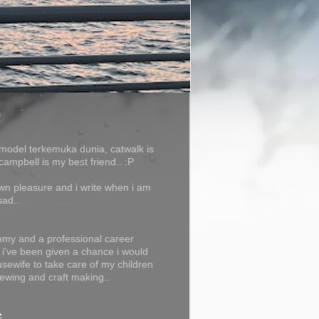
model terkemuka dunia, catwalk is
campbell is my best friend.. :P
own pleasure and i write when i am
sad..
my and a professional career
f i've been given a chance i would
usewife to take care of my children
ewing and craft making..
e