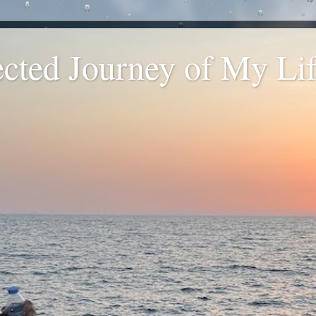
ted Journey of My Life
.