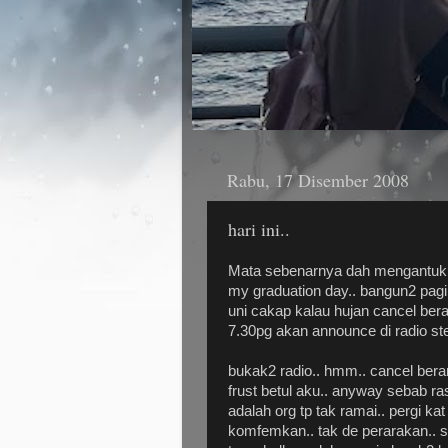
Rabu, 17 Disember 2008
hari ini..
Mata sebenarnya dah mengantuk.. t
my graduation day.. bangun2 pagi 
uni cakap kalau hujan cancel berar
7.30pg akan announce di radio st
bukak2 radio.. hmm.. cancel berara
frust betul aku.. anyway sebab rasa
adalah org tp tak ramai.. pergi kat
komfemkan.. tak de perarakan.. so