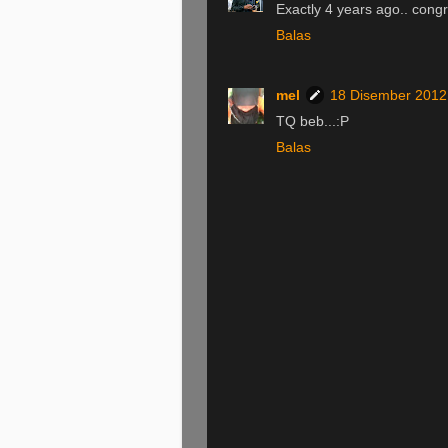
Exactly 4 years ago.. congr
Balas
mel
18 Disember 2012
TQ beb...:P
Balas