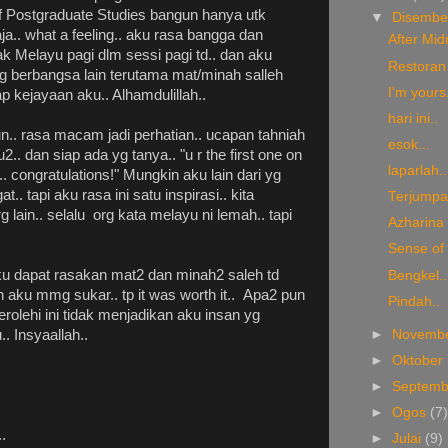
f Postgraduate Studies bangun hanya utk
▼
Disemb
.. what a feeling.. aku rasa bangga dan
After Midn
k Melayu pagi dlm sessi pagi td.. dan aku
Restoran
yg berbangsa lain terutama mat/minah salleh
I'm yours.
kejayaan aku.. Alhamdulillah..
hari ini..
n.. rasa macam jadi perhatian.. ucapan tahniah
esok...
.. dan siap ada yg tanya.. "u r the first one on
laparlah..
. congratulations!" Mungkin aku lain dari yg
.. tapi aku rasa ini satu inspirasi.. kita
Terjumpa
g lain.. selalu org kata melayu ni lemah.. tapi
Azharina
Sense of 
ku dapat rasakan mat2 dan minah2 saleh td
Bengkel..
 aku mmg sukar.. tp it was worth it.. Apa2 pun
Pindah..
olehi ini tidak menjadikan aku insan yg
►
Novemb
. Insyaallah..
►
Oktober
►
Septem
►
Ogos
(7
..
►
Julai
(9)