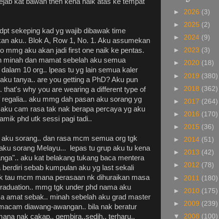
kejab kat bawah then kena naik atas ke tempat
►
2026
(3)
►
2025
(2)
dpt sekeping kad yg wajib dibawak time
►
2024
(9)
ukan aku.. Blok A, Row 1, No. 1. Aku assumekan
o mmg aku akan jadi first one naik ke pentas.
►
2023
(3)
asan minah dan mamat sebelah aku semua
►
2020
(18)
t dalam 10 org.. lpeas tu yg lain semua kaler
►
2019
(380)
 aku tanya.. are you getting a PhD? Aku pun
►
2018
(362)
. that's why you are wearing a different type of
 of regalia.. aku mmg dah pasan aku sorang yg
►
2017
(264)
pi aku cam rasa tak nak berapa percaya yg aku
►
2016
(170)
amik phd utk sessi pagi tadi..
►
2015
(36)
 aku sorang.. dan rasa mcm semua org tgk
►
2014
(51)
 aku sorang Melayu... lepas tu grup aku tu kena
►
2013
(42)
aranga".. aku kat belakang tukang baca mentera
►
2012
(78)
erdiri sebab kumpulan aku yg last sekali
tak tau mcm mana perasaan nk dihuraikan masa
►
2011
(180)
 graduation.. mmg tgk under phd nama aku
►
2010
(175)
sa amat sebak.. minah sebelah aku grad master
►
2009
(239)
k macam diawang-awangan.. bila nak beratur
ana nak cakap.. gembira..sedih.. terharu..
▼
2008
(100)