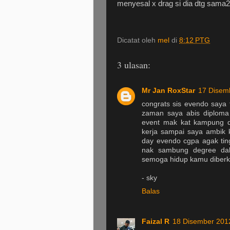
menyesal x drag si dia dtg sama2 
Dicatat oleh
mel
di
8:12 PTG
3 ulasan:
Mr Jan RoxStar
17 Disem
congrats sis evendo saya 
zaman saya abis diploma 
event mak kat kampung da
kerja sampai saya ambik k
day evendo cgpa agak ting
nak sambung degree dal
semoga hidup kamu diberka
- sky
Balas
Faizal R
18 Disember 201