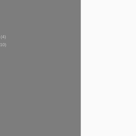
i
(4)
(10)