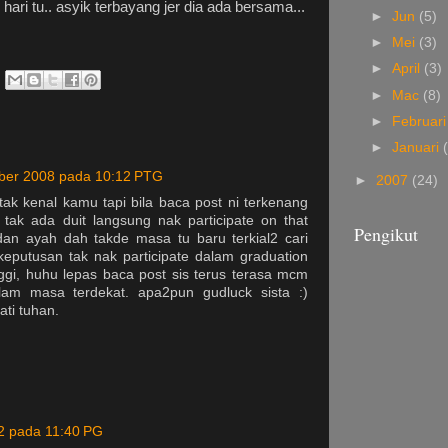
hari tu.. asyik terbayang jer dia ada bersama...
►
Jun
(5)
►
Mei
(3)
►
April
(3)
►
Mac
(8)
►
Februar
►
Januari
ber 2008 pada 10:12 PTG
►
2007
(24)
tak kenal kamu tapi bila baca post ni terkenang
tak ada duit langsung nak participate on that
Pengikut
n ayah dah takde masa tu baru terkial2 cari
eputusan tak nak participate dalam graduation
gi, huhu lepas baca post sis terus terasa mcm
am masa terdekat. apa2pun gudluck sista :)
ti tuhan.
2 pada 11:40 PG