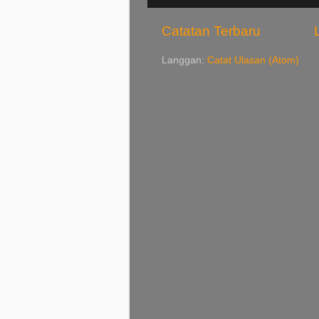
Catatan Terbaru
Langgan:
Catat Ulasan (Atom)