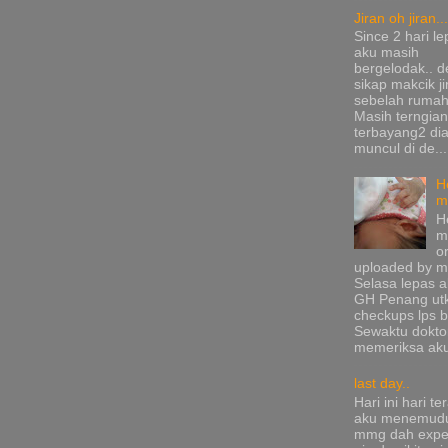
Jiran oh jiran...
Since 2 hari le
aku masih
bergelodak.. 
sikap makcik ji
sebelah rumah
Masih terngia
terbayang2 di
muncul di de...
H
m
H
m
or
uploaded by me
Selasa lepas a
GH Penang ut
checkups lps b
Sewaktu dokto
memeriksa aku
last day..
Hari ini hari te
aku menemudu
mmg dah expec