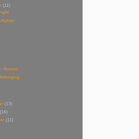
er
(11)
ight...
 Afghan
.
..
 ~ Rawan
belonging..
er
(13)
(16)
ber
(11)
)