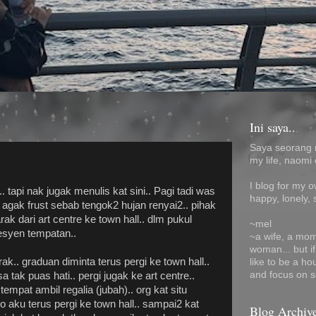
Ini saya..
Saya seorang 
my life, naomi 
I blog for my 
api nak jugak menulis kat sini.. Pagi tadi was
happy, lonely, 
agak frust sebab tengok2 hujan renyai2.. pihak
ak dari art centre ke town hall.. dlm pukul
~mel
esyen tempatan..
~a wife, a mom
woman... but i
k.. graduan diminta terus pergi ke town hall..
like to be a ho
and focus on s
 tak puas hati.. pergi jugak ke art centre..
 tempat ambil regalia (jubah).. org kat situ
 aku terus pergi ke town hall.. sampai2 kat
Blog Archiv