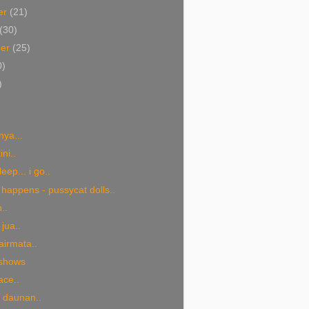
er
(21)
(30)
ber
(25)
0)
)
ya...
ini..
leep... i go..
happens - pussycat dolls..
..
jua..
airmata..
 shows
ace..
i daunan..