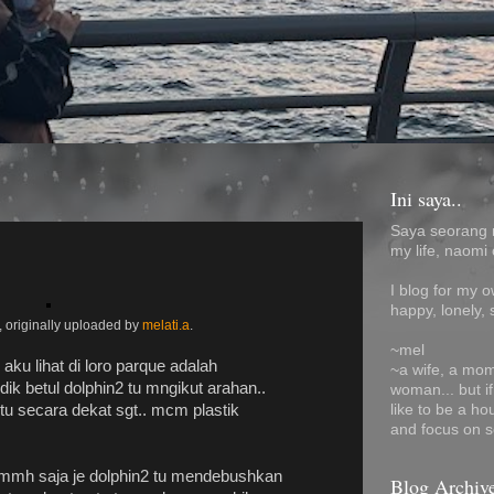
Ini saya..
Saya seorang 
my life, naomi 
I blog for my 
happy, lonely, 
, originally uploaded by
melati.a
.
~mel
ku lihat di loro parque adalah
~a wife, a mom
k betul dolphin2 tu mngikut arahan..
woman... but i
like to be a ho
 tu secara dekat sgt.. mcm plastik
and focus on s
. mmh saja je dolphin2 tu mendebushkan
Blog Archiv