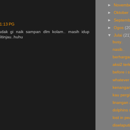
►
Novemb
►
Oktober
►
Septem
 1:13 PG
►
Ogos
(2
udak gi naik sampan dlm kolam.. masih idup
▼
Julai
(21
ditinjau..huhu
busy..
nasib..
berhargan
aksi2 terk
before i s
whatever 
kenangan
kau pergi 
linangan 
dolphins
lost in pe
diselaput