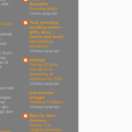
k dok
thoughts
Surviving skill(s)
7 tahun yang lalu
Your one-stop
n Guru
wedding centre -
gifts, deco,
upload
favors and such!
g
New Wedding
suki
Invitations!
10 tahun yang lalu
n Guru
iap
ada2aje
n di
The top 10 skills
t
that will be in
demand by all
employers by 2020
10 tahun yang lalu
pas hati
just another
dengan
blogger
ran
Problems Problems
 aku.
10 tahun yang lalu
ng2 dan
New Us..New
a
Journey...
Sydney..Fun,
Laughter,Memories
emato