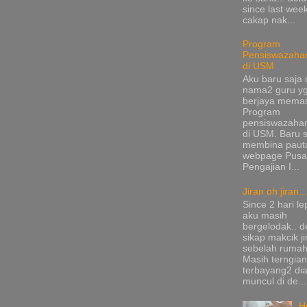
since last wee
cakap nak...
Program
Pensiswazaha
di USM
Aku baru saja 
nama2 guru y
berjaya mema
Program
pensiswazaha
di USM. Baru s
membina pauta
webpage Pusa
Pengajian I...
Jiran oh jiran...
Since 2 hari le
aku masih
bergelodak.. 
sikap makcik ji
sebelah rumah
Masih terngia
terbayang2 di
muncul di de...
H