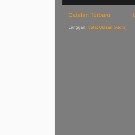
Catatan Terbaru
Langgan:
Catat Ulasan (Atom)