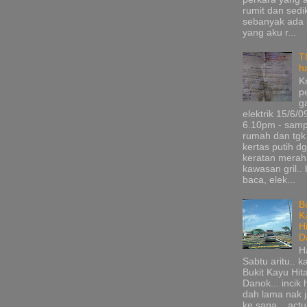
rumit dan sedik
sebanyak ada
yang aku r...
T
h
K
p
g
elektrik 15/6/0
6.10pm - samp
rumah dan tgk
kertas putih d
keratan merah
kawasan gril.. 
baca, elek...
B
K
H
D
H
Sabtu aritu.. k
Bukit Kayu Hi
Danok... incik
dah lama nak 
ke sana... actu