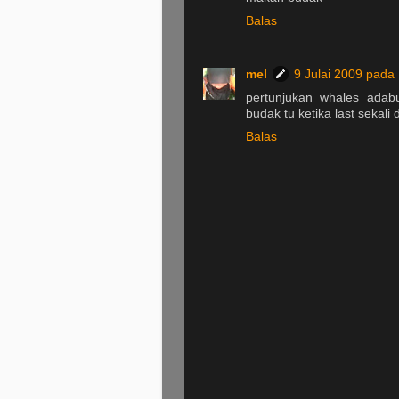
Balas
mel
9 Julai 2009 pada
pertunjukan whales adab
budak tu ketika last sekali 
Balas