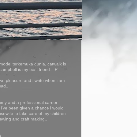
model terkemuka dunia, catwalk is
campbell is my best friend.. :P
own pleasure and i write when i am
sad..
my and a professional career
f i've been given a chance i would
usewife to take care of my children
ewing and craft making..
e