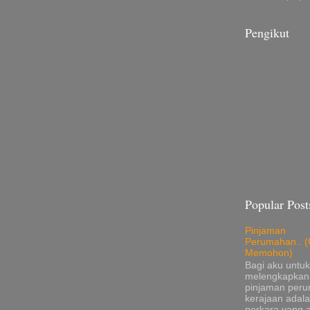
Pengikut
Popular Post
Pinjaman
Perumahan.. (
Memohon)
Bagi aku untuk
melengkapkan
pinjaman per
kerajaan adala
perkara yang 