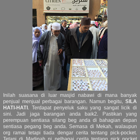
Inilah suasana di luar masjid nabawi di mana banyak
penjual menjual perbagai barangan. Namun begitu,
SILA
HATI-HATI
. Terdapat penyeluk saku yang sangat licik di
sini. Jadi jaga barangan anda baik2. Pastikan yang
perempuan sentiasa silang beg anda di bahagian depan
sentiasa pegang beg anda. Semasa di Mekah, walaupun
org ramai tetapi tiada dengar cerita tentang pick-pocket.
Tetapi di Madinah ni pelbagai cerita tentang pick pocket