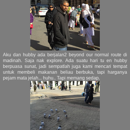
Aku dan hubby ada berjalan2 beyond our normal route di
madinah. Saja nak explore. Ada suatu hari tu en hubby
berpuasa sunat, jadi sempatlah juga kami mencari tempat
untuk membeli makanan beliau berbuka, tapi harganya
pejam mata jelah... huhu.. Tapi memang sedap.