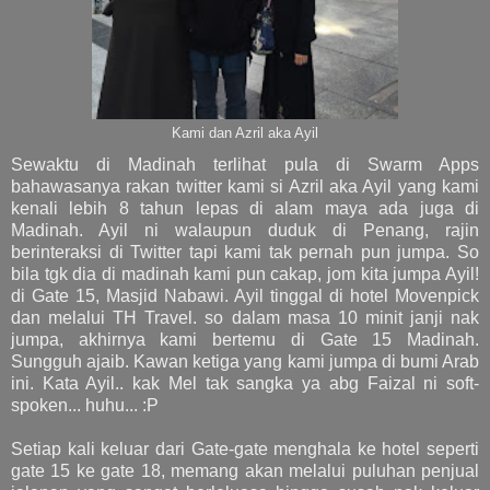
Kami dan Azril aka Ayil
Sewaktu di Madinah terlihat pula di Swarm Apps
bahawasanya rakan twitter kami si Azril aka Ayil yang kami
kenali lebih 8 tahun lepas di alam maya ada juga di
Madinah. Ayil ni walaupun duduk di Penang, rajin
berinteraksi di Twitter tapi kami tak pernah pun jumpa. So
bila tgk dia di madinah kami pun cakap, jom kita jumpa Ayil!
di Gate 15, Masjid Nabawi. Ayil tinggal di hotel Movenpick
dan melalui TH Travel. so dalam masa 10 minit janji nak
jumpa, akhirnya kami bertemu di Gate 15 Madinah.
Sungguh ajaib. Kawan ketiga yang kami jumpa di bumi Arab
ini. Kata Ayil.. kak Mel tak sangka ya abg Faizal ni soft-
spoken... huhu... :P
Setiap kali keluar dari Gate-gate menghala ke hotel seperti
gate 15 ke gate 18, memang akan melalui puluhan penjual