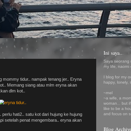
Ini saya..
Saya seorang 
my life, naomi 
I blog for my 
 mommy tidur.. nampak tenang jer.. Eryna
happy, lonely, 
kot.. Memang siang atau mlm eryna akan
kan dlm kot..
~mel
~a wife, a mom
woman... but i
like to be a ho
and focus on s
 perlu hati2.. satu kot dari hujung ke hujung
api setelah penat mengembara.. eryna akan
Blog Archiv