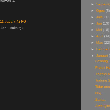
heaven :D
►
Septem
►
Ogos
(5
►
Julai
(13
011 pada 7:42 PG
►
Jun
(13)
 kan... suka tgk..
►
Mei
(18)
►
April
(14
►
Mac
(22
►
Februar
▼
Januari
Bawang..
Projek H
Thanks 
Tudung Sy
Tidur ana
bbq...
Sama..
Arah Qibl