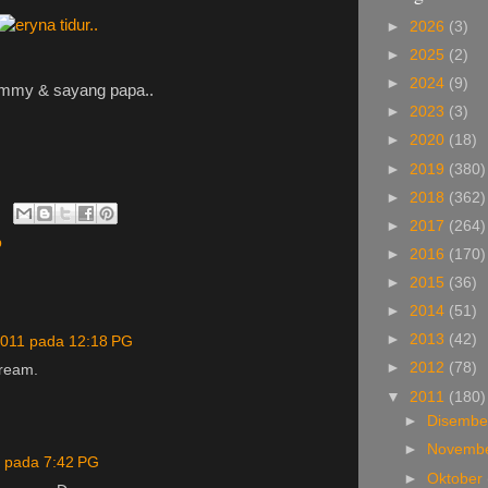
►
2026
(3)
►
2025
(2)
►
2024
(9)
ommy & sayang papa..
►
2023
(3)
►
2020
(18)
►
2019
(380)
►
2018
(362)
►
2017
(264)
p
►
2016
(170)
►
2015
(36)
►
2014
(51)
►
2013
(42)
2011 pada 12:18 PG
►
2012
(78)
dream.
▼
2011
(180)
►
Disemb
►
Novemb
1 pada 7:42 PG
►
Oktober