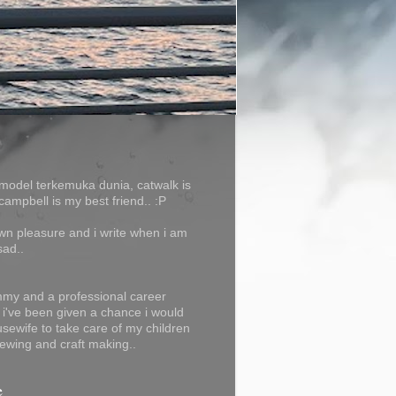
model terkemuka dunia, catwalk is
campbell is my best friend.. :P
own pleasure and i write when i am
sad..
my and a professional career
f i've been given a chance i would
usewife to take care of my children
ewing and craft making..
e