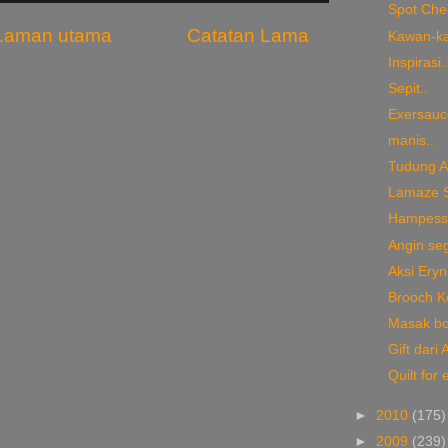
Spot Che
Laman utama
Catatan Lama
Kawan-k
Inspirasi.
Sepit..
Exersauce
manis..
Tudung Al
Lamaze S
Hampesss
Angin seg
Aksi Ery
Brooch Kor
Masak bot
Gift dari 
Quilt for 
►
2010
(175)
►
2009
(239)