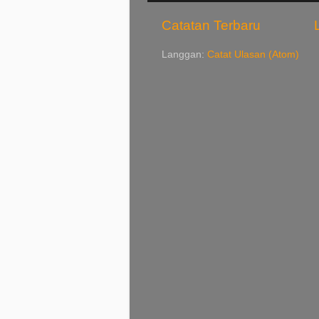
Catatan Terbaru
Langgan:
Catat Ulasan (Atom)