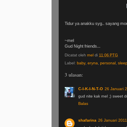
Tidur ya anakku syg.. sayang m
~mel
Gud Night friends...
Dicatat oleh
mel
di
11:06 PTG
Label:
baby
,
eryna
,
personal
,
slee
3 ulasan:
C-I-K-I-N-T-O
26 Januari 
gud nite kak mel ;) sweet 
Balas
shafarina
26 Januari 201