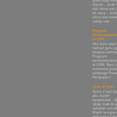
Bukit Kayu Hi
Danok... incik
dah lama nak 
ke sana... actu
since last wee
cakap nak...
Program
Pensiswazaha
di USM
Aku baru saja 
nama2 guru y
berjaya mema
Program
pensiswazaha
di USM. Baru s
membina pauta
webpage Pusa
Pengajian I...
Jiran oh jiran...
Since 2 hari le
aku masih
bergelodak.. 
sikap makcik ji
sebelah rumah
Masih terngia
terbayang2 di