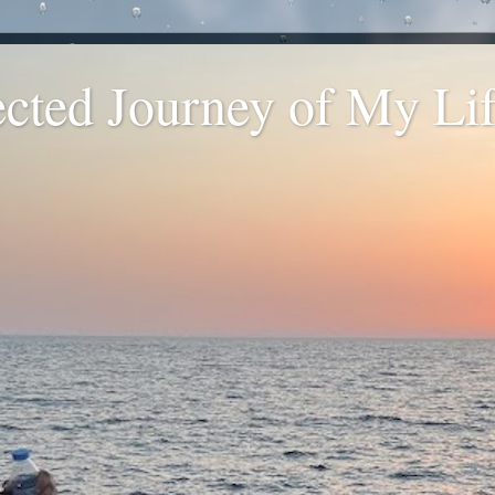
ted Journey of My Life
.