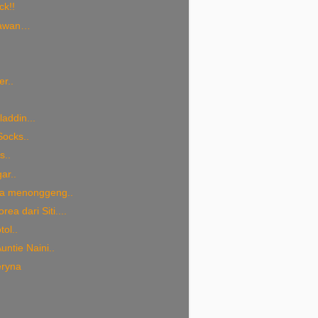
ck!!
awan…
.
r..
addin...
ocks..
..
ar..
na menonggeng..
ea dari Siti....
ol..
Auntie Naini..
eryna