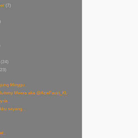
ber
(7)
)
)
)
)
i
(24)
(23)
ujung Minggu..
Mummy Meera aka @AzieFauzi_KL
ria..
kku sayang...
at..