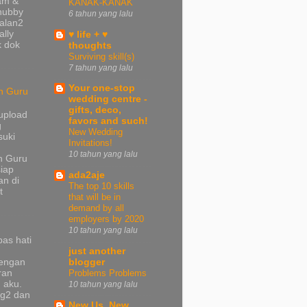
tam &
KANAK-KANAK
 hubby
6 tahun yang lalu
jalan2
ally
♥ life + ♥
k dok
thoughts
Surviving skill(s)
7 tahun yang lalu
Your one-stop
n Guru
wedding centre -
gifts, deco,
upload
favors and such!
g
New Wedding
suki
Invitations!
10 tahun yang lalu
n Guru
iap
ada2aje
n di
The top 10 skills
t
that will be in
demand by all
employers by 2020
10 tahun yang lalu
pas hati
just another
dengan
blogger
ran
Problems Problems
 aku.
10 tahun yang lalu
ng2 dan
New Us..New
a