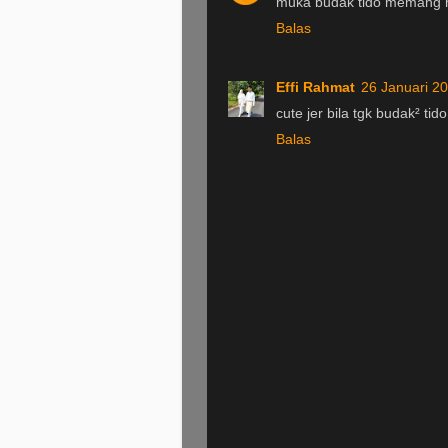
muka budak tido memang 
Balas
Effi Rahmat
26 Januari 2
cute jer bila tgk budak² tido
Balas