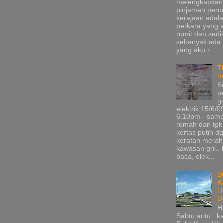
melengkapkan
pinjaman per
kerajaan adala
perkara yang 
rumit dan sedik
sebanyak ada
yang aku r...
T
h
K
p
g
elektrik 15/6/0
6.10pm - samp
rumah dan tgk
kertas putih d
keratan merah
kawasan gril.. 
baca, elek...
B
K
H
D
H
Sabtu aritu.. k